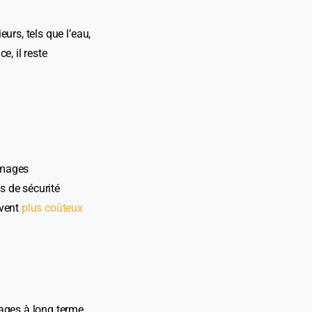
urs, tels que l’eau,
e, il reste
mmages
s de sécurité
uvent
plus coûteux
ages à long terme.