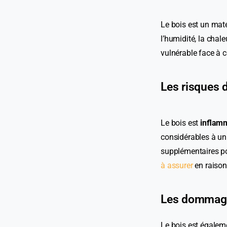
Le bois est un maté
l’humidité, la chale
vulnérable face à c
Les risques 
Le bois est
inflam
considérables à un
supplémentaires po
à assurer
en raiso
Les dommages
Le bois est égale