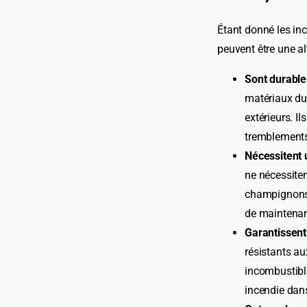
Étant donné les in
peuvent être une al
Sont durables
matériaux dur
extérieurs. I
tremblements 
Nécessitent 
ne nécessiten
champignons, 
de maintenan
Garantissent 
résistants au
incombustible
incendie dan