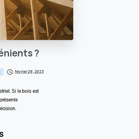
énients
?
février 28, 2023
s
iel. Si le bois est
 présente
écision.
s