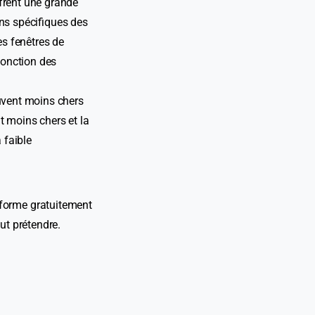
ffrent une grande
ins spécifiques des
es fenêtres de
fonction des
ouvent moins chers
t moins chers et la
 faible
nforme gratuitement
ut prétendre.