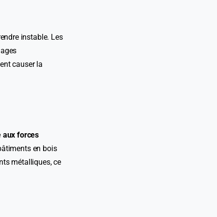
rendre instable. Les
mages
ent causer la
 aux forces
bâtiments en bois
ts métalliques, ce