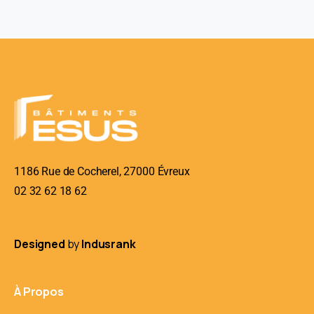
1186 Rue de Cocherel, 27000 Évreux
02 32 62 18 62
contact@batiments-esus.fr
Designed
by
Indusrank
À Propos