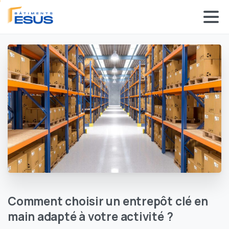
Panneau de gestion des cookies
Comment
choisir
un
entrepôt
clé
en
main
adapté
à
votre
activité
?