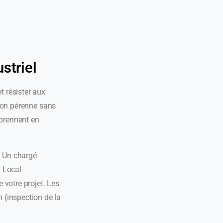
striel
t résister aux
ation pérenne sans
 prennent en
. Un chargé
n Local
e votre projet. Les
n (inspection de la