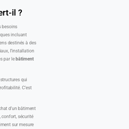
rt-il ?
es besoins
iques incluant
iens destinés à des
ux, l’installation
es par le
bâtiment
structures qui
ofitabilité. C’est
achat d’un bâtiment
 confort, sécurité
âtiment sur mesure