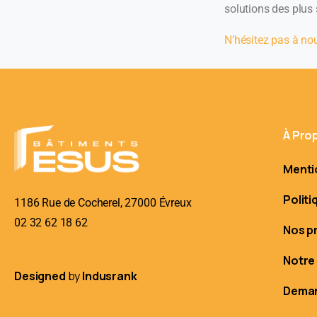
solutions des plus
N’hésitez pas à nou
À Pro
Menti
Politi
1186 Rue de Cocherel, 27000 Évreux
02 32 62 18 62
Nos p
contact@batiments-esus.fr
Notre
Designed
by
Indusrank
Deman