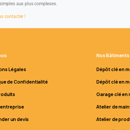
 simples aux plus complexes.
s contacter !
pos
Nos Bâtiments
ons Légales
Dépôt clé en m
que de Confidentialité
Dépôt clé en m
roduits
Garage clé en 
 entreprise
Atelier de mai
der un devis
Atelier de pro