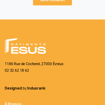
1186 Rue de Cocherel, 27000 Évreux
02 32 62 18 62
contact@batiments-esus.fr
Designed
by
Indusrank
À Propos