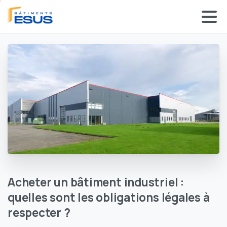
Panneau de gestion des cookies
Acheter
un
bâtiment
industriel
:
quelles
sont
les
obligations
légales
à
respecter
?